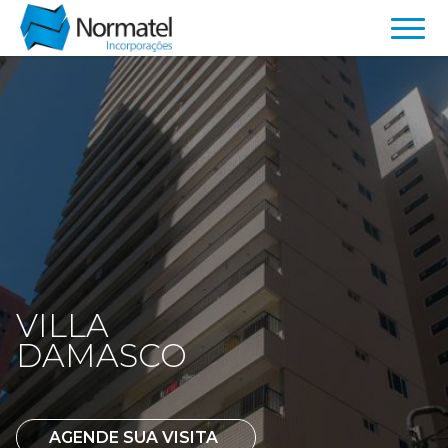
CENTRAL DE VENDAS
(85) 99101.8202
ENDEREÇO
Av. Antônio Sales, 3410 - SL 01/10. Dionísio Torres
Cep: 60.135-102 Fortaleza - CE - Brasil
VILLA
DAMASCO
AGENDE SUA VISITA