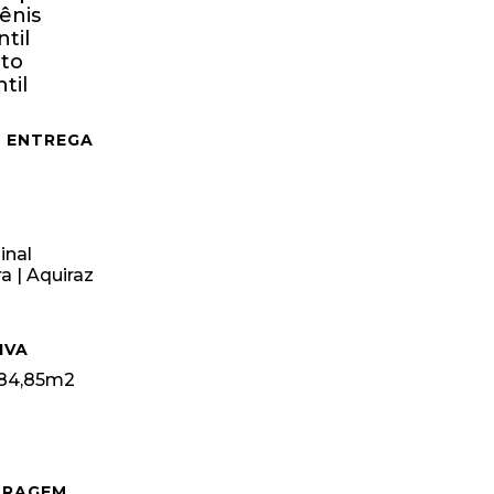
ênis
til
lto
ntil
E ENTREGA
inal
a | Aquiraz
IVA
284,85m2
ARAGEM