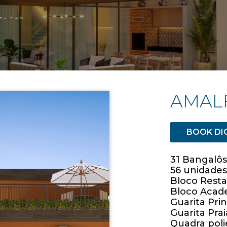
AMAL
BOOK DI
31 Bangalôs
56 unidades
Bloco Rest
Bloco Acad
Guarita Prin
Guarita Prai
Quadra poli