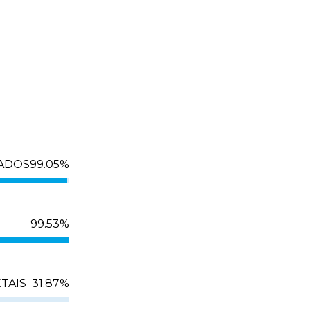
SADOS
99.05
%
99.53
%
TAIS
31.87
%