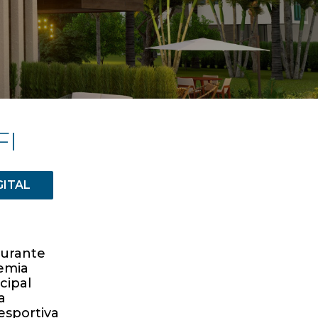
FI
GITAL
aurante
emia
cipal
a
esportiva