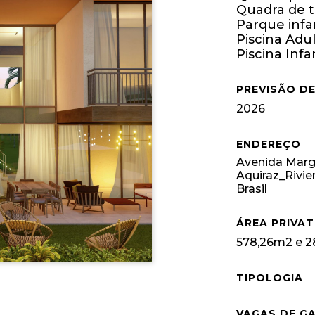
Quadra de t
Parque infan
Piscina Adu
Piscina Infa
PREVISÃO D
2026
ENDEREÇO
Avenida Marg
Aquiraz_Rivier
Brasil
ÁREA PRIVAT
578,26m2 e 
TIPOLOGIA
VAGAS DE G